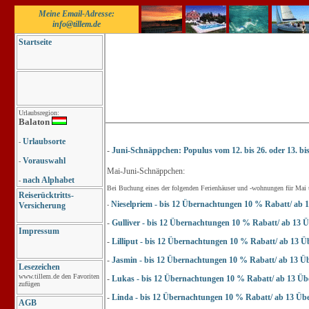
Meine Email-Adresse:
info@tillem.de
Startseite
Urlaubsregion:
Balaton
Urlaubsorte
-
-
Juni-Schnäppchen: Populus vom 12. bis 26. oder 13. bis 2
Vorauswahl
-
Mai-Juni-Schnäppchen:
nach Alphabet
-
Bei Buchung eines der folgenden Ferienhäuser und -wohnungen für Mai u
Reiserücktritts-
Nieselpriem - bis 12 Übernachtungen 10 % Rabatt/ ab
Versicherung
-
-
Gulliver - bis 12 Übernachtungen 10 % Rabatt/ ab 13
Impressum
-
Lilliput - bis 12 Übernachtungen 10 % Rabatt/ ab 13
-
Jasmin - bis 12 Übernachtungen 10 % Rabatt/ ab 13 
Lesezeichen
www.tillem.de den Favoriten
-
Lukas - bis 12 Übernachtungen 10 % Rabatt/ ab 13 Ü
zufügen
-
Linda - bis 12 Übernachtungen 10 % Rabatt/ ab 13 Ü
AGB