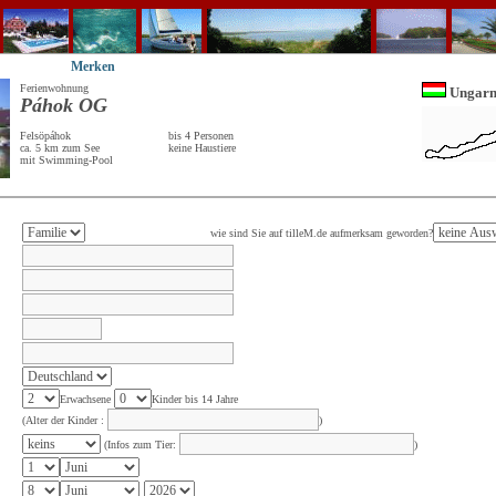
Merken
Ferienwohnung
Ungar
Páhok OG
Felsöpáhok
bis 4 Personen
ca. 5 km zum See
keine Haustiere
mit Swimming-Pool
wie sind Sie auf tilleM.de aufmerksam geworden?
Erwachsene
Kinder bis 14 Jahre
(Alter der Kinder :
)
(Infos zum Tier:
)