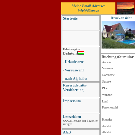
Meine Email-Adresse:
info@tillem.de
Druckansicht
Startseite
Urlaubsregion:
Balaton
Buchungsformular
Urlaubsorte
-
Anrede
Vorname
Vorauswahl
-
Nachname
nach Alphabet
-
Strasse
Reiserücktritts-
PLZ
Versicherung
Wohnort
Impressum
Land
Personenzahl
Lesezeichen
Haustier
www.tillem.de den Favoriten
zufügen
Anfahrt
AGB
Abfahrt