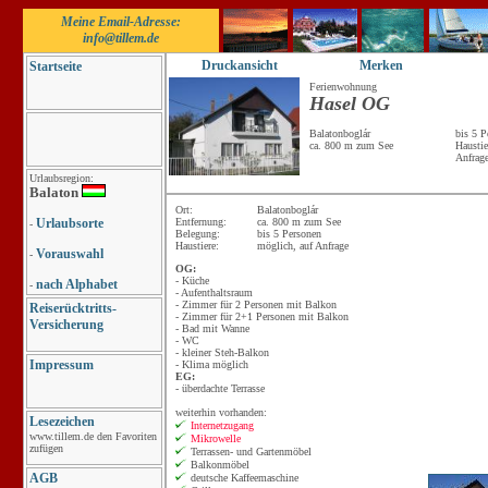
Meine Email-Adresse:
info@tillem.de
Druckansicht
Merken
Startseite
Ferienwohnung
Hasel OG
Balatonboglár
bis 5 P
ca. 800 m zum See
Haustie
Anfrag
Urlaubsregion:
Balaton
Ort:
Balatonboglár
Urlaubsorte
Entfernung:
ca. 800 m zum See
-
Belegung:
bis 5 Personen
Haustiere:
möglich, auf Anfrage
Vorauswahl
-
OG:
- Küche
nach Alphabet
-
- Aufenthaltsraum
- Zimmer für 2 Personen mit Balkon
Reiserücktritts-
- Zimmer für 2+1 Personen mit Balkon
Versicherung
- Bad mit Wanne
- WC
- kleiner Steh-Balkon
Impressum
- Klima möglich
EG:
- überdachte Terrasse
weiterhin vorhanden:
Lesezeichen
Internetzugang
www.tillem.de den Favoriten
Mikrowelle
zufügen
Terrassen- und Gartenmöbel
Balkonmöbel
AGB
deutsche Kaffeemaschine