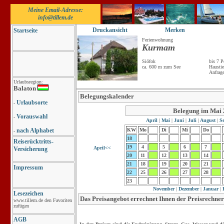
Meine Email-Adresse:
info@tillem.de
Druckansicht
Merken
Startseite
Ferienwohnung
Kurmam
Siófok
bis 7 P
ca. 600 m zum See
Haustie
Anfrag
Urlaubsregion:
Balaton
Belegungskalender
Urlaubsorte
-
Belegung im Mai
Vorauswahl
-
April
|
Mai
|
Juni
|
Juli
|
August
|
Se
nach Alphabet
KW
Mo
Di
Mi
Do
-
18
Reiserücktritts-
19
4
5
6
7
April<<
Versicherung
20
11
12
13
14
21
18
19
20
21
Impressum
22
25
26
27
28
23
November
|
Dezember
|
Januar
|
F
Lesezeichen
Das Preisangebot errechnet Ihnen der Preisrechner
www.tillem.de den Favoriten
zufügen
AGB