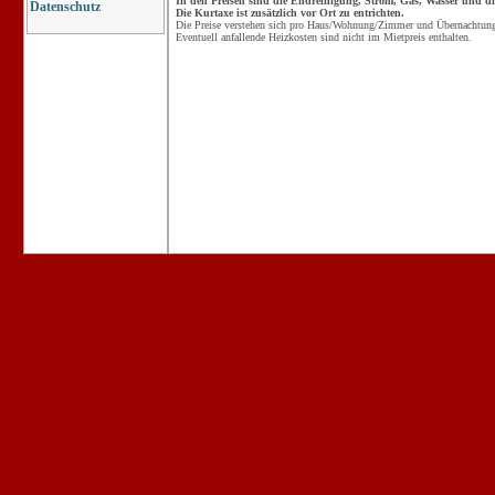
In den Preisen sind die Endreinigung, Strom, Gas, Wasser und die
Datenschutz
Die Kurtaxe ist zusätzlich vor Ort zu entrichten.
Die Preise verstehen sich pro Haus/Wohnung/Zimmer und Übernachtung 
Eventuell anfallende Heizkosten sind nicht im Mietpreis enthalten.