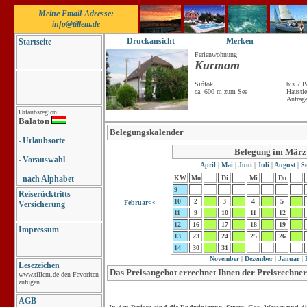
Meine Email-Adresse:
info@tillem.de
Druckansicht
Merken
Startseite
Ferienwohnung
Kurmam
Siófok
bis 7 P
ca. 600 m zum See
Haustie
Anfrag
Urlaubsregion:
Balaton
Belegungskalender
Urlaubsorte
-
Belegung im März
Vorauswahl
-
April
|
Mai
|
Juni
|
Juli
|
August
|
Se
nach Alphabet
KW
Mo
Di
Mi
Do
-
9
Reiserücktritts-
10
2
3
4
5
Februar<<
Versicherung
11
9
10
11
12
12
16
17
18
19
Impressum
13
23
24
25
26
14
30
31
November
|
Dezember
|
Januar
|
F
Lesezeichen
Das Preisangebot errechnet Ihnen der Preisrechner
www.tillem.de den Favoriten
zufügen
AGB