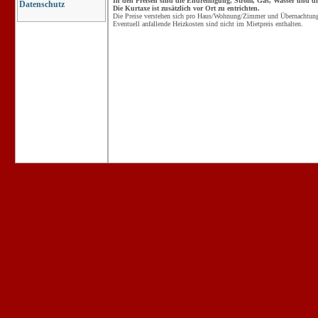
In den Preisen sind die Endreinigung, Strom, Gas, Wasser und die
Datenschutz
Die Kurtaxe ist zusätzlich vor Ort zu entrichten.
Die Preise verstehen sich pro Haus/Wohnung/Zimmer und Übernachtung 
Eventuell anfallende Heizkosten sind nicht im Mietpreis enthalten.