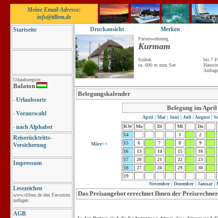
Meine Email-Adresse:
info@tillem.de
Druckansicht
Merken
Startseite
Ferienwohnung
Kurmam
Siófok
bis 7 P
ca. 600 m zum See
Haustie
Anfrag
Urlaubsregion:
Balaton
Belegungskalender
Urlaubsorte
-
Belegung im April
Vorauswahl
-
April
|
Mai
|
Juni
|
Juli
|
August
|
Se
nach Alphabet
KW
Mo
Di
Mi
Do
-
14
1
2
Reiserücktritts-
15
6
7
8
9
März<<
Versicherung
16
13
14
15
16
17
20
21
22
23
Impressum
18
27
28
29
30
19
November
|
Dezember
|
Januar
|
F
Lesezeichen
Das Preisangebot errechnet Ihnen der Preisrechner
www.tillem.de den Favoriten
zufügen
AGB