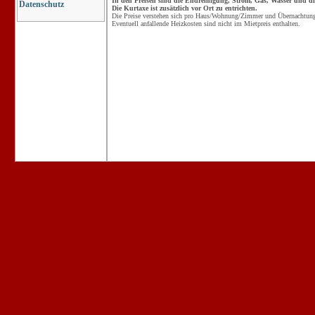
In den Preisen sind die Endreinigung, Strom, Gas, Wasser und die
Datenschutz
Die Kurtaxe ist zusätzlich vor Ort zu entrichten.
Die Preise verstehen sich pro Haus/Wohnung/Zimmer und Übernachtung 
Eventuell anfallende Heizkosten sind nicht im Mietpreis enthalten.