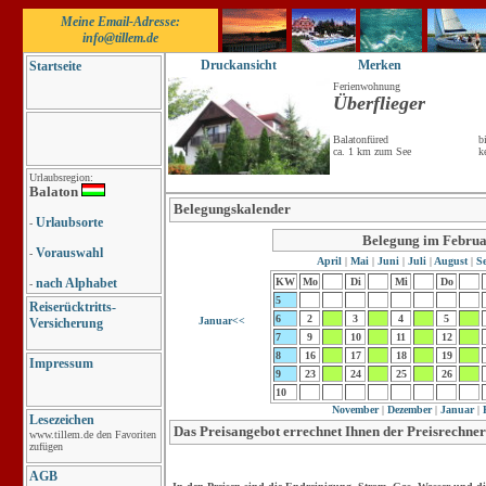
Meine Email-Adresse:
info@tillem.de
Druckansicht
Merken
Startseite
Ferienwohnung
Überflieger
Balatonfüred
b
ca. 1 km zum See
k
Urlaubsregion:
Balaton
Belegungskalender
Urlaubsorte
-
Belegung im Febru
Vorauswahl
-
April
|
Mai
|
Juni
|
Juli
|
August
|
Se
nach Alphabet
KW
Mo
Di
Mi
Do
-
5
Reiserücktritts-
6
2
3
4
5
Januar<<
Versicherung
7
9
10
11
12
8
16
17
18
19
Impressum
9
23
24
25
26
10
November
|
Dezember
|
Januar
|
F
Lesezeichen
Das Preisangebot errechnet Ihnen der Preisrechner
www.tillem.de den Favoriten
zufügen
AGB