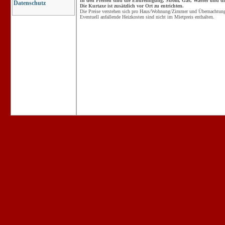
In den Preisen sind die Endreinigung, Strom, Gas, Wasser und die
Datenschutz
Die Kurtaxe ist zusätzlich vor Ort zu entrichten.
Die Preise verstehen sich pro Haus/Wohnung/Zimmer und Übernachtung 
Eventuell anfallende Heizkosten sind nicht im Mietpreis enthalten.