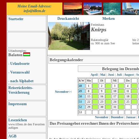
Meine Email-Adresse:
info@tillem.de
Druckansicht
Merken
Startseite
Ferienhaus
Knirps
Balatonboglár
bis 
ca. 900 m zum See
keine
Urlaubsregion:
Balaton
Belegungskalender
Urlaubsorte
-
Belegung im Dezemb
Vorauswahl
-
April
|
Mai
|
Juni
|
Juli
|
August
|
Se
nach Alphabet
KW
Mo
Di
Mi
Do
-
48
1
2
3
4
Reiserücktritts-
49
8
9
10
11
November<<
Versicherung
50
15
16
17
18
51
22
23
24
25
Impressum
52
29
30
31
53
November
|
Dezember
|
Januar
|
F
Lesezeichen
Das Preisangebot errechnet Ihnen der Preisrechner
www.tillem.de den Favoriten
zufügen
AGB