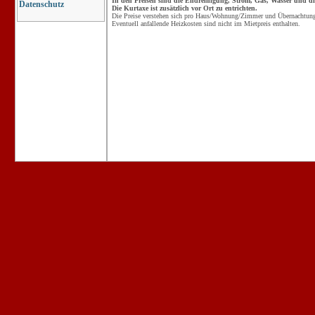
In den Preisen sind die Endreinigung, Strom, Gas, Wasser und die
Datenschutz
Die Kurtaxe ist zusätzlich vor Ort zu entrichten.
Die Preise verstehen sich pro Haus/Wohnung/Zimmer und Übernachtung 
Eventuell anfallende Heizkosten sind nicht im Mietpreis enthalten.