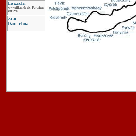
Lesezeichen
www.tillem.de den Favoriten
zufügen
AGB
Datenschutz