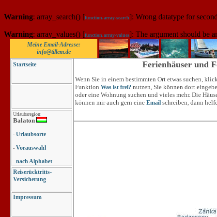
Warning
: array_search() [
]: Wrong datatype for secon
function.array-search
Warning
: array_values() [
]: The argument should be a
function.array-values
Meine Email-Adresse:
info@tillem.de
Ferienhäuser und F
Startseite
Wenn Sie in einem bestimmten Ort etwas suchen, klick
Funktion
nutzen, Sie können dort eingebe
Was ist frei?
oder eine Wohnung suchen und vieles mehr. Die Häuse
können mir auch gern eine
schreiben, dann helf
Email
Urlaubsregion:
Balaton
Urlaubsorte
-
Vorauswahl
-
nach Alphabet
-
Reiserücktritts-
Versicherung
Impressum