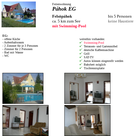
Ferienwohnung
Páhok EG
Felsöpáhok
bis 5 Personen
ca. 5 km zum See
keine Haustiere
mit Swimming-Pool
EG:
- offene Küche
weiterhin vorhanden:
- Aufenthaltsraum
Swimming-Pool
- 2 Zimmer für je 3 Personen
Terrassen- und Gartenmöbel
- Zimmer für 2 Personen
deutsche Kaffeemaschine
- Bad mit Wanne
Grill
- WC
SAT-TV
Autos können eingestellt werden
Babybett möglich
Tischtennisplatte