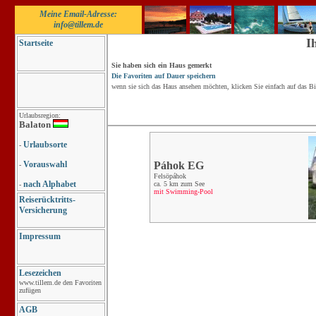
Meine Email-Adresse:
info@tillem.de
I
Startseite
Sie haben sich ein Haus gemerkt
Die Favoriten auf Dauer speichern
wenn sie sich das Haus ansehen möchten, klicken Sie einfach auf das Bi
Urlaubsregion:
Balaton
Urlaubsorte
-
Vorauswahl
Páhok EG
-
Felsöpáhok
nach Alphabet
ca. 5 km zum See
-
mit Swimming-Pool
Reiserücktritts-
Versicherung
Impressum
Lesezeichen
www.tillem.de den Favoriten
zufügen
AGB