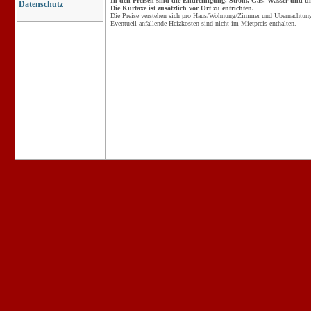
In den Preisen sind die Endreinigung, Strom, Gas, Wasser und die
Datenschutz
Die Kurtaxe ist zusätzlich vor Ort zu entrichten.
Die Preise verstehen sich pro Haus/Wohnung/Zimmer und Übernachtung 
Eventuell anfallende Heizkosten sind nicht im Mietpreis enthalten.