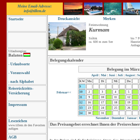
Meine Email-Adresse:
info@tillem.de
Druckansicht
Merken
Startseite
Ferienwohnung
Kurmam
Siófok
bis 7 P
ca. 600 m zum See
Haustie
Anfrag
Urlaubsregion:
Balaton
Belegungskalender
Urlaubsorte
-
Belegung im März
Vorauswahl
-
April
|
Mai
|
Juni
|
Juli
|
August
|
Se
nach Alphabet
KW
Mo
Di
Mi
Do
-
9
Reiserücktritts-
10
2
3
4
5
Februar<<
Versicherung
11
9
10
11
12
12
16
17
18
19
Impressum
13
23
24
25
26
14
30
31
November
|
Dezember
|
Januar
|
F
Lesezeichen
Das Preisangebot errechnet Ihnen der Preisrechner
www.tillem.de den Favoriten
zufügen
AGB