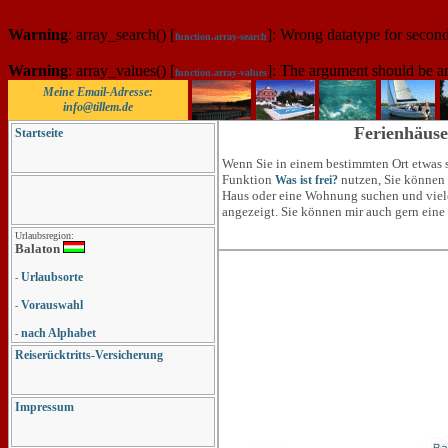
Warning
: array_search() [
]: Wrong datatype for secon
function.array-search
Warning
: array_values() [
]: The argument should be a
function.array-values
Meine Email-Adresse:
info@tillem.de
Ferienhäuse
Startseite
Wenn Sie in einem bestimmten Ort etwas s
Funktion
nutzen, Sie können 
Was ist frei?
Haus oder eine Wohnung suchen und viel
angezeigt. Sie können mir auch gern eine
Urlaubsregion:
Balaton
Urlaubsorte
-
Vorauswahl
-
nach Alphabet
-
Reiserücktritts-Versicherung
Impressum