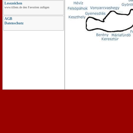
Lesezeichen
www.tillem.de den Favoriten zufügen
AGB
Datenschutz