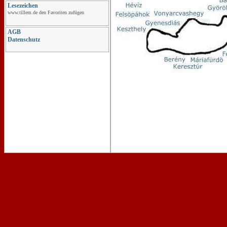
Lesezeichen
www.tillem.de den Favoriten zufügen
AGB
Datenschutz