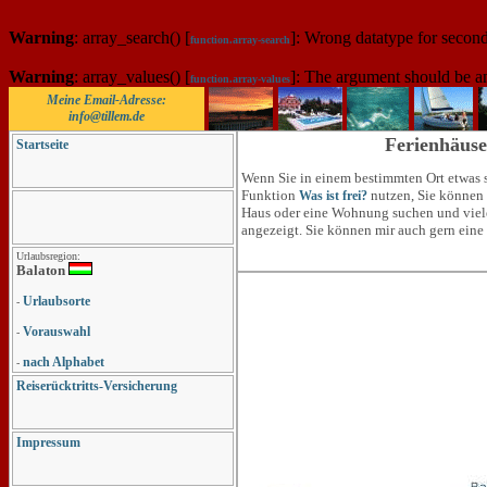
Warning
: array_search() [
]: Wrong datatype for secon
function.array-search
Warning
: array_values() [
]: The argument should be a
function.array-values
Meine Email-Adresse:
info@tillem.de
Ferienhäuse
Startseite
Wenn Sie in einem bestimmten Ort etwas s
Funktion
nutzen, Sie können 
Was ist frei?
Haus oder eine Wohnung suchen und viel
angezeigt. Sie können mir auch gern eine
Urlaubsregion:
Balaton
Urlaubsorte
-
Vorauswahl
-
nach Alphabet
-
Reiserücktritts-Versicherung
Impressum